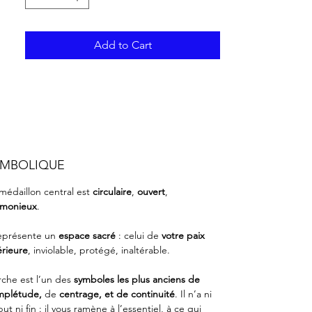
Add to Cart
YMBOLIQUE
médaillon central est
circulaire
,
ouvert
,
rmonieux
.
représente un
espace sacré
: celui de
votre paix
érieure
, inviolable, protégé, inaltérable.
rche est l’un des
symboles les plus anciens de
mplétude,
de
centrage, et de continuité
. Il n’a ni
ut ni fin : il vous ramène à l’essentiel, à ce qui