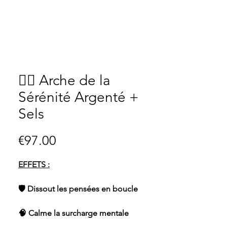
🧘‍♀️ Arche de la
Sérénité Argenté +
Sels
Price
€97.00
EFFETS :
🛡 Dissout les pensées en boucle
🧠 Calme la surcharge mentale