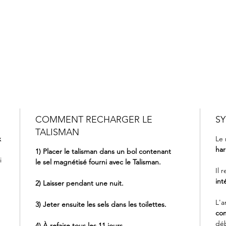
COMMENT RECHARGER LE
S
TALISMAN
x
Le 
ha
1) Placer le talisman dans un bol contenant
i
le sel magnétisé fourni avec le Talisman.
Il 
int
2) Laisser pendant une nuit.
L'a
3) Jeter ensuite les sels dans les toilettes.
co
déb
4) À refaire tous les 11 jours