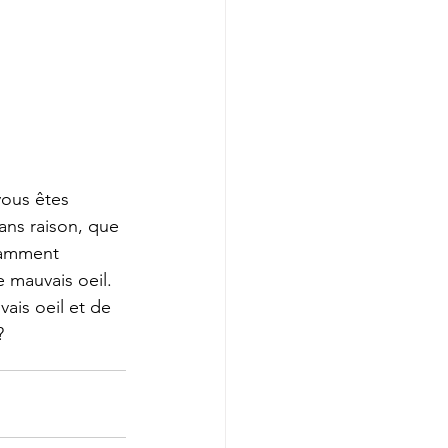
vous êtes 
ans raison, que 
tamment 
e mauvais oeil. 
ais oeil et de 
?