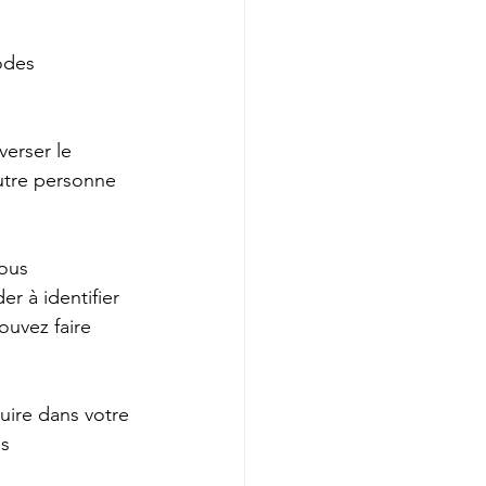
odes 
erser le 
utre personne 
ous 
r à identifier 
ouvez faire 
uire dans votre 
s 