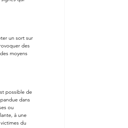
ter un sort sur 
provoquer des 
e des moyens 
st possible de 
répandue dans 
ses ou 
lante, à une 
 victimes du 