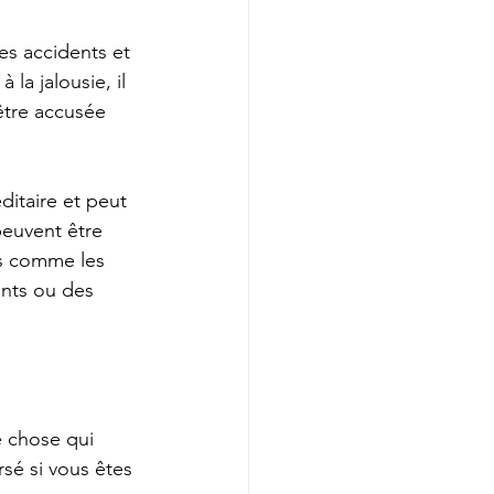
es accidents et 
la jalousie, il 
être accusée 
itaire et peut 
euvent être 
ts comme les 
nts ou des 
e chose qui 
rsé si vous êtes 