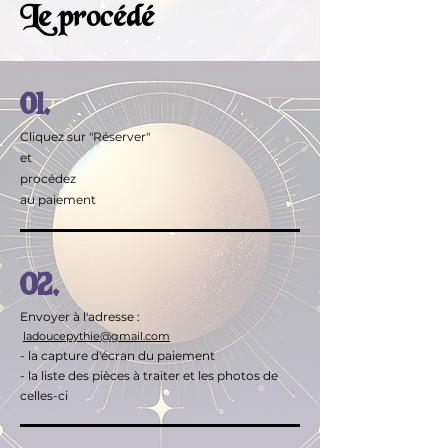
Le procédé
01.
Cliquez sur "Réserver"
et
procédez
au paiement
02.
Envoyer à l'adresse :
ladoucepythie@gmail.com
- la capture d'écran du paiement
- la liste des pièces à traiter et les photos de
celles-ci