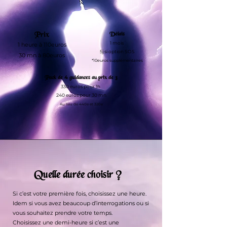
Prix
Délais
1 mois
1
heure à
110euros
5j si option SOS
30 mn à 80euros
*10euros supplémentaire
s
4
Pack de
guidances au prix de 3
330 euros pour 1h
240 euros pour 30 mn
Au lieu de 440
e et 320e
Quelle durée choisir ?
Si c’est votre première fois, choisissez une heure.
Idem si vous avez beaucoup d’interrogations ou si
vous souhaitez prendre votre temps.
Choisissez une demi-heure si c’est une