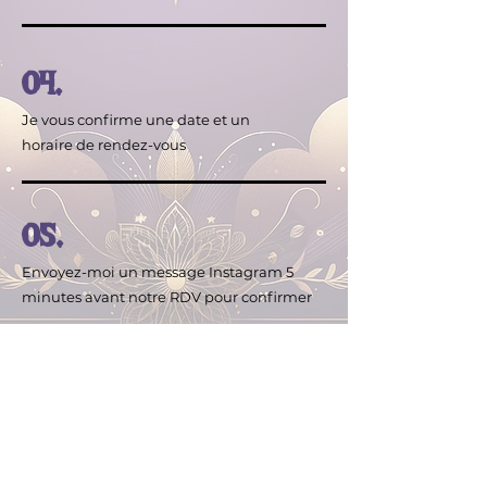
04.
Je vous confirme une date et un
horaire de rendez-vous
05.
Envoyez-moi un message Instagram 5
minutes avant notre RDV pour confirmer
Contactez
La Douce Pythie