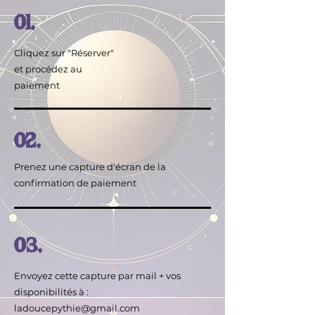
01.
Cliquez sur "Réserver"
et procédez au
paiement
02.
Prenez une capture d'écran de la
confirmation de paiement
03.
Envoyez cette capture par mail + vos
disponibilités à :
ladoucepythie@gmail.com