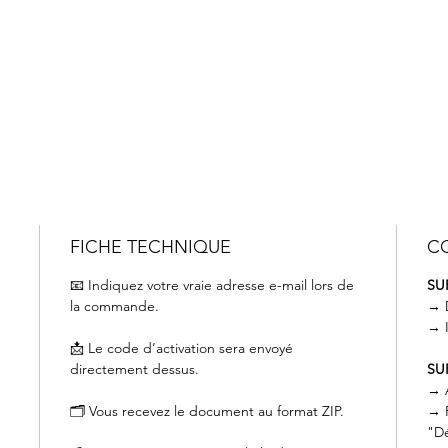
FICHE TECHNIQUE
CO
📧 Indiquez votre vraie adresse e-mail lors de
SU
la commande.
→ D
→ 
📩 Le code d’activation sera envoyé
directement dessus.
SU
→ A
🗂️ Vous recevez le document au format ZIP.
→ P
"D