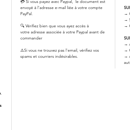
💳 Si vous payez avec Paypal, le document est
envoyé à l’adresse e-mail liée à votre compte
SU
PayPal.
→ C
→ S
🔍 Vérifiez bien que vous ayez accès à
→ C
votre adresse associée à votre Paypal avant de
commander
SU
→ A
⚠️Si vous ne trouvez pas l'email, vérifiez vos
→ C
spams et courriers indésirables.
→ A
au
e
.
s