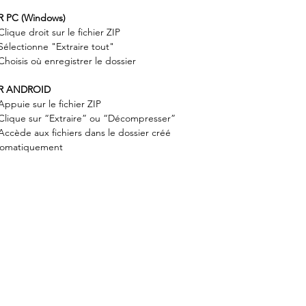
R PC (Windows)
lique droit sur le fichier ZIP
électionne "Extraire tout"
hoisis où enregistrer le dossier
R ANDROID
ppuie sur le fichier ZIP
lique sur “Extraire” ou “Décompresser”
ccède aux fichiers dans le dossier créé
tomatiquement