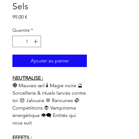
Sels
Prix
99,00 €
Quantité
*
Ajouter au panier
NEUTRALISE :
🧿 Mauvais œil 🕯️ Magie noire 🔮
Sorcellerie & rituels lancés contre
toi 😒 Jalousie 💢 Rancunes 🥀
Compétitions 🧛 Vampirisme
énergétique 👁‍🗨 Entités qui
vous suit
EFFETS :