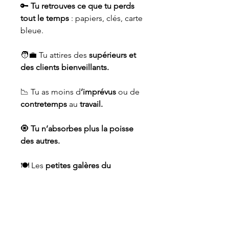
🔑
Tu retrouves ce que tu perds
tout le temps
: papiers, clés, carte
bleue.
🧑‍💼 Tu attires des
supérieurs et
des clients bienveillants.
📉 Tu as moins d
’imprévus
ou de
contretemps
au
travail.
🧿
Tu n’absorbes plus la poisse
des autres.
🍽️ Les
petites galères du
quotidien
(vaisselle cassée,
chutes, pertes)
s’arrêtent.
🤒
Toi et ton foyer ne tombe plus
malade pile les jours où tu as