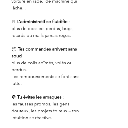
voiture en rade, de machine qui
lâche...
📄
L’administratif se fluidifie
:
plus de dossiers perdus, bugs,
retards ou mails jamais reçus.
📦
Tes commandes arrivent sans
souci
:
plus de colis abîmés, volés ou
perdus.
Les remboursements se font sans
lutte.
🚫
Tu évites les arnaques
:
les fausses promos, les gens
douteux, les projets foireux – ton
intuition se réactive.