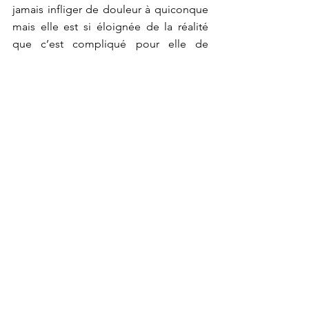
jamais infliger de douleur à quiconque 
mais elle est si éloignée de la réalité 
que c’est compliqué pour elle de 
comprendre la gravité de ses 
dépenses.
Qu’est-ce qui amena la chute du 
couple royal?
Là, pas besoin de canalisation. 
L’impopularité du couple royal, la 
mauvaise publicité, les mauvais choix 
du roi, des mauvaises récoltes… 
beaucoup de facteurs historiques 
probablement qui me dépassent moi 
même.
D’où vient son impopularité à la Cour?
Elle garde toujours le même groupe 